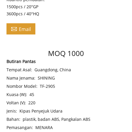
1500pcs / 20''GP
3600pcs / 40''HQ

Email
MOQ 1000
Butiran Pantas
Tempat Asal:
Guangdong, China
Nama Jenama:
SHINING
Nombor Model:
TF-2905
Kuasa (W):
45
Voltan (V):
220
Jenis:
Kipas Penyejuk Udara
Bahan:
plastik, badan ABS, Pangkalan ABS
Pemasangan:
MENARA