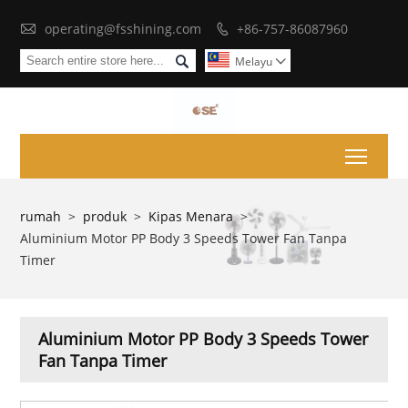

operating@fsshining.com
+86-757-86087960


Melayu

Toggl
rumah
>
produk
>
Kipas Menara
>
Aluminium Motor PP Body 3 Speeds Tower Fan Tanpa
Timer
Aluminium Motor PP Body 3 Speeds Tower
Fan Tanpa Timer