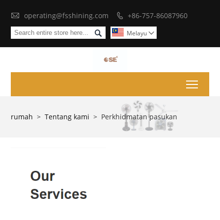

operating@fsshining.com
+86-757-86087960


Melayu

Toggl
rumah
>
Tentang kami
>
Perkhidmatan pasukan