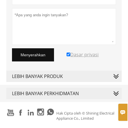
Dasar privasi
Menyerahkan
LEBIH BANYAK PRODUK
LEBIH BANYAK PERKHIDMATAN






Hak Cipta oleh © Shining Electrical
Appliance Co., Limited