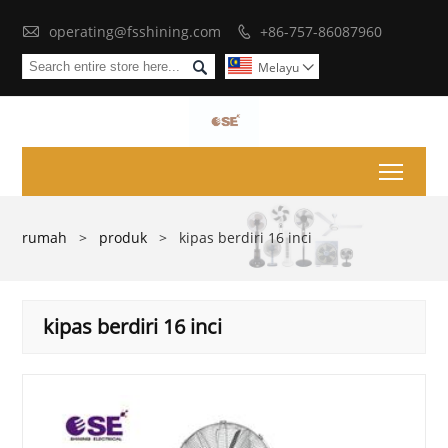

operating@fsshining.com
+86-757-86087960


Melayu

Toggl
rumah
>
produk
>
kipas berdiri 16 inci
kipas berdiri 16 inci