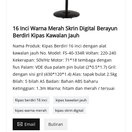
16 Inci Warna Merah Skrin Digital Berayun
Berdiri Kipas Kawalan Jauh
Nama Produk: Kipas Berdiri 16 inci dengan alat
kawalan jauh No. Model: FS-40-334R Voltan: 220-240
Kekerapan: 50V/Hz Motor: 71*18 tembaga dengan
fius Palam: VDE dua palam pin bulat (2*0.5*1.7) Gril:
dengan sisi gril (430*120*1.4) Alas: tapak bulat 2.5kg
Bilah: 5 bilah AS Badan: Bahan ABS baharu
Ketinggian: 1.3m Warna: hitam dan merah / tersuai
Kipas berdiri 16 inci
kipas kawalan jauh
kipas warna merah
kipas skrin digital

Email
Butiran