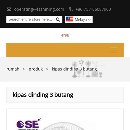

operating@fsshining.com
+86-757-86087960


Melayu

Toggl
rumah
>
produk
>
kipas dinding 3 butang
kipas dinding 3 butang