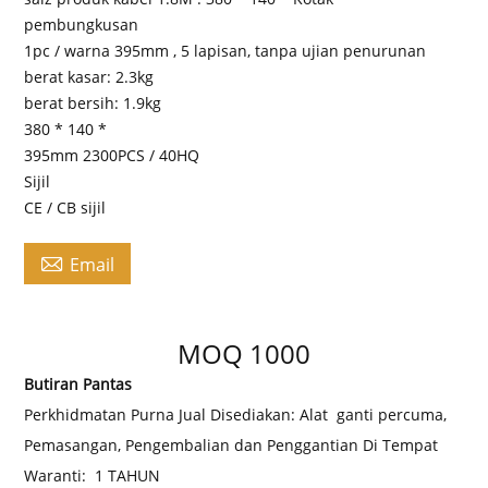
pembungkusan
1pc / warna 395mm , 5 lapisan, tanpa ujian penurunan
berat kasar: 2.3kg
berat bersih: 1.9kg
380 * 140 *
395mm 2300PCS / 40HQ
Sijil
CE / CB sijil

Email
MOQ 1000
Butiran Pantas
Perkhidmatan Purna Jual Disediakan: Alat
ganti percuma,
Pemasangan, Pengembalian dan Penggantian Di Tempat
Waranti:
1 TAHUN