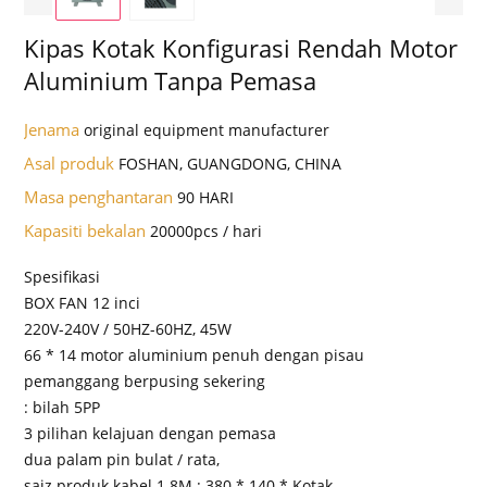
Kipas Kotak Konfigurasi Rendah Motor
Aluminium Tanpa Pemasa
Jenama
original equipment manufacturer
Asal produk
FOSHAN, GUANGDONG, CHINA
Masa penghantaran
90 HARI
Kapasiti bekalan
20000pcs / hari
Spesifikasi
BOX FAN 12 inci
220V-240V / 50HZ-60HZ, 45W
66 * 14 motor aluminium penuh dengan pisau
pemanggang berpusing sekering
: bilah 5PP
3 pilihan kelajuan dengan pemasa
dua palam pin bulat / rata,
saiz produk kabel 1.8M : 380 * 140 * Kotak