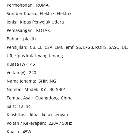
Permohonan:
RUMAH
Sumber Kuasa:
Elektrik, Elektrik
Jenis:
Kipas Penyejuk Udara
Pemasangan:
KOTAK
Bahan:
plastik
Pensijilan:
CB, CE, CSA, EMC, emf, GS, LFGB, ROHS, SASO, UL,
UR, kipas kotak yang tenang
Kuasa (W):
45
Voltan (V):
220
Nama Jenama:
SHINING
Nombor Model:
KYT-30-SB01
Tempat Asal:
Guangdong, China
Saiz:
12 inci
Klasifikasi:
kipas kotak senyap
Voltan / Kekerapan:
220V / 50Hz
Kuasa:
45W