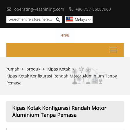

operating@fsshining.com
+86-757-86087960


Melayu

Toggl
rumah
>
produk
>
Kipas Kotak
>
Kipas Kotak Konfigurasi Rendah Motor Aluminium Tanpa
Pemasa
Kipas Kotak Konfigurasi Rendah Motor
Aluminium Tanpa Pemasa